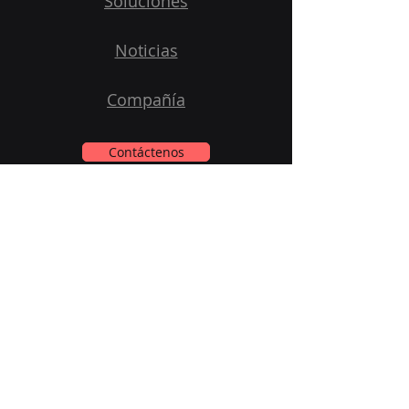
Soluciones
Noticias
Compañía
Contáctenos
Suscríbase a Nuestro Newsletter
Email
*
Si, Suscríbame a su newsletter.
*
Enviar