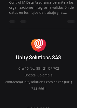
Control-M Data Assurance permite a las
organizaciones integrar la validación de
datos en los flujos de trabajo y las
canalizaciones de...
Unity Solutions SAS
Cra 15 No. 88 - 21 OF 702
Bogotá, Colombia
contacto@unitysolutions.com.co+57 (601)
744-6661