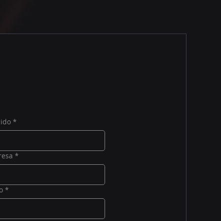
lido
*
resa
*
o
*