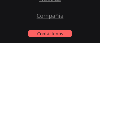
Compañía
Contáctenos
Suscríbase a Nuestro Newsletter
Email
*
Si, Suscríbame a su newsletter.
*
Enviar
Redes Sociales